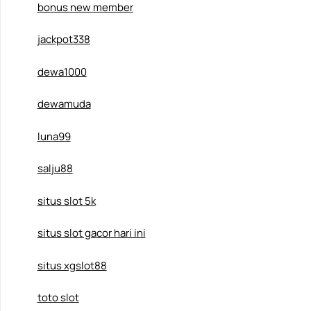
bonus new member
jackpot338
dewa1000
dewamuda
luna99
salju88
situs slot 5k
situs slot gacor hari ini
situs xgslot88
toto slot