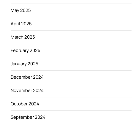
May 2025
April 2025
March 2025
February 2025
January 2025
December 2024
November 2024
October 2024
September 2024