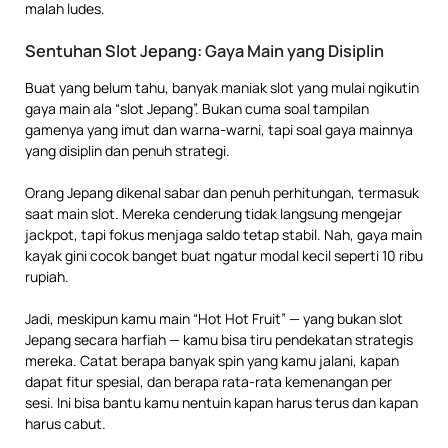
malah ludes.
Sentuhan Slot Jepang: Gaya Main yang Disiplin
Buat yang belum tahu, banyak maniak slot yang mulai ngikutin
gaya main ala “slot Jepang”. Bukan cuma soal tampilan
gamenya yang imut dan warna-warni, tapi soal gaya mainnya
yang disiplin dan penuh strategi.
Orang Jepang dikenal sabar dan penuh perhitungan, termasuk
saat main slot. Mereka cenderung tidak langsung mengejar
jackpot, tapi fokus menjaga saldo tetap stabil. Nah, gaya main
kayak gini cocok banget buat ngatur modal kecil seperti 10 ribu
rupiah.
Jadi, meskipun kamu main “Hot Hot Fruit” — yang bukan slot
Jepang secara harfiah — kamu bisa tiru pendekatan strategis
mereka. Catat berapa banyak spin yang kamu jalani, kapan
dapat fitur spesial, dan berapa rata-rata kemenangan per
sesi. Ini bisa bantu kamu nentuin kapan harus terus dan kapan
harus cabut.