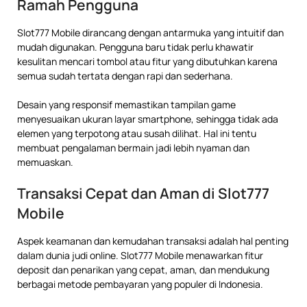
Ramah Pengguna
Slot777 Mobile dirancang dengan antarmuka yang intuitif dan
mudah digunakan. Pengguna baru tidak perlu khawatir
kesulitan mencari tombol atau fitur yang dibutuhkan karena
semua sudah tertata dengan rapi dan sederhana.
Desain yang responsif memastikan tampilan game
menyesuaikan ukuran layar smartphone, sehingga tidak ada
elemen yang terpotong atau susah dilihat. Hal ini tentu
membuat pengalaman bermain jadi lebih nyaman dan
memuaskan.
Transaksi Cepat dan Aman di Slot777
Mobile
Aspek keamanan dan kemudahan transaksi adalah hal penting
dalam dunia judi online. Slot777 Mobile menawarkan fitur
deposit dan penarikan yang cepat, aman, dan mendukung
berbagai metode pembayaran yang populer di Indonesia.