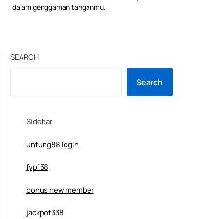
dalam genggaman tanganmu.
SEARCH
Search
Sidebar
untung88 login
fyp138
bonus new member
jackpot338