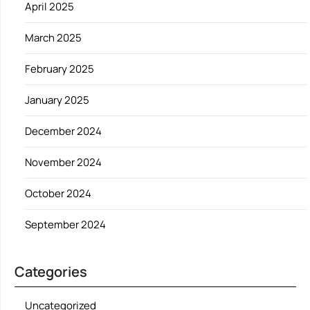
April 2025
March 2025
February 2025
January 2025
December 2024
November 2024
October 2024
September 2024
Categories
Uncategorized