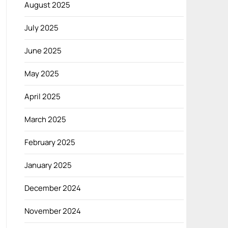
August 2025
July 2025
June 2025
May 2025
April 2025
March 2025
February 2025
January 2025
December 2024
November 2024