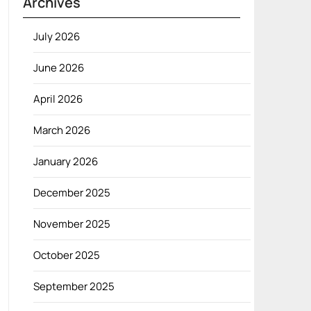
Archives
July 2026
June 2026
April 2026
March 2026
January 2026
December 2025
November 2025
October 2025
September 2025