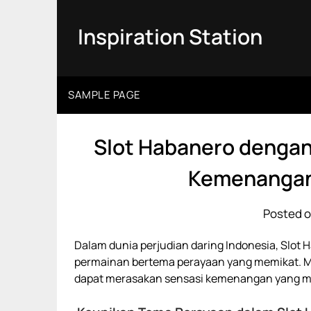
Skip
to
Inspiration Station
content
SAMPLE PAGE
Slot Habanero dengan
Kemenangan 
Posted o
Dalam dunia perjudian daring Indonesia, Slot 
permainan bertema perayaan yang memikat.
M
dapat merasakan sensasi kemenangan yang 