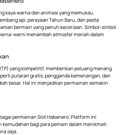
Habanero
yang kaya warna dan animasi yang memukau.
kembang api, perayaan Tahun Baru, dan pesta
laman bermain yang penuh keceriaan.
Simbol-simbol
u warna-warni menambah atmosfer meriah dalam
kan
RTP) yang kompetitif, memberikan peluang menang
seperti putaran gratis, pengganda kemenangan, dan
iah besar.
Hal ini menjadikan permainan semakin
bagai permainan Slot Habanero.
Platform ini
 kemudahan bagi para pemain dalam menikmati
na saja.