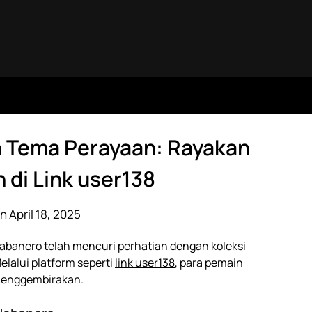
 Tema Perayaan: Rayakan
di Link user138
n April 18, 2025
Habanero telah mencuri perhatian dengan koleksi
elalui platform seperti
link user138
, para pemain
menggembirakan.