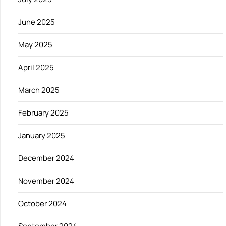
June 2025
May 2025
April 2025
March 2025
February 2025
January 2025
December 2024
November 2024
October 2024