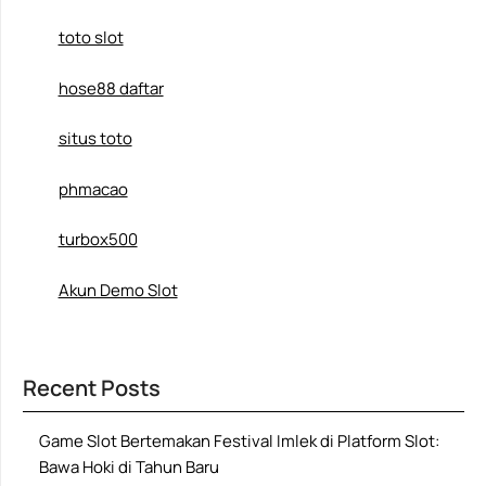
toto slot
hose88 daftar
situs toto
phmacao
turbox500
Akun Demo Slot
Recent Posts
Game Slot Bertemakan Festival Imlek di Platform Slot:
Bawa Hoki di Tahun Baru