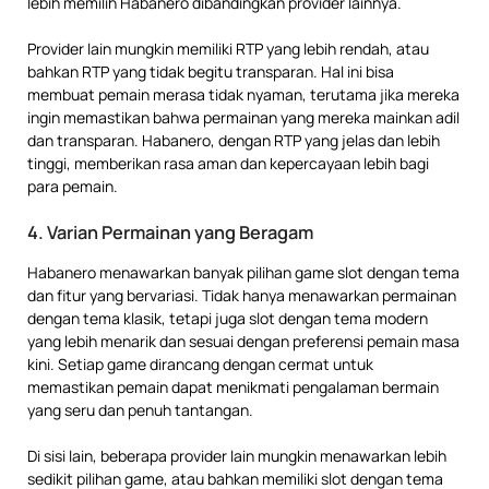
lebih memilih Habanero dibandingkan provider lainnya.
Provider lain mungkin memiliki RTP yang lebih rendah, atau
bahkan RTP yang tidak begitu transparan. Hal ini bisa
membuat pemain merasa tidak nyaman, terutama jika mereka
ingin memastikan bahwa permainan yang mereka mainkan adil
dan transparan. Habanero, dengan RTP yang jelas dan lebih
tinggi, memberikan rasa aman dan kepercayaan lebih bagi
para pemain.
4. Varian Permainan yang Beragam
Habanero menawarkan banyak pilihan game slot dengan tema
dan fitur yang bervariasi. Tidak hanya menawarkan permainan
dengan tema klasik, tetapi juga slot dengan tema modern
yang lebih menarik dan sesuai dengan preferensi pemain masa
kini. Setiap game dirancang dengan cermat untuk
memastikan pemain dapat menikmati pengalaman bermain
yang seru dan penuh tantangan.
Di sisi lain, beberapa provider lain mungkin menawarkan lebih
sedikit pilihan game, atau bahkan memiliki slot dengan tema