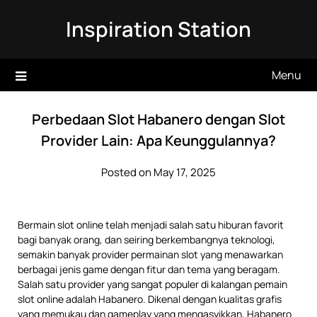
Skip
Inspiration Station
to
content
Menu
Perbedaan Slot Habanero dengan Slot
Provider Lain: Apa Keunggulannya?
Posted on May 17, 2025
Bermain slot online telah menjadi salah satu hiburan favorit
bagi banyak orang, dan seiring berkembangnya teknologi,
semakin banyak provider permainan slot yang menawarkan
berbagai jenis game dengan fitur dan tema yang beragam.
Salah satu provider yang sangat populer di kalangan pemain
slot online adalah Habanero. Dikenal dengan kualitas grafis
yang memukau dan gameplay yang mengasyikkan, Habanero